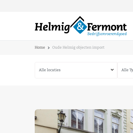
Home
Oude Helmig objecten import