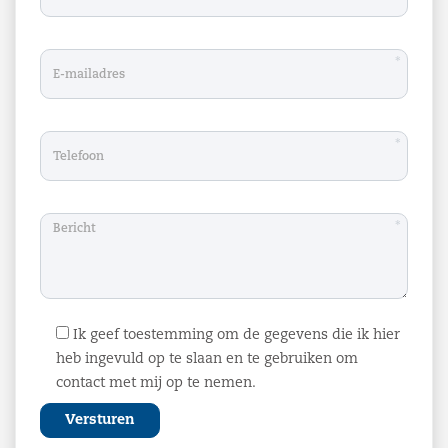
In overleg.
Bijzonderheden
*
Eventuele transactie(s) dienen ter goedkeuring
voorgelegd te worden aan eigenaar van het gebouw.
Tot deze goedkeuring verleend is, zijn alle
*
uitgebrachte aanbiedingen geheel vrijblijvend.
*
Ik geef toestemming om de gegevens die ik hier
heb ingevuld op te slaan en te gebruiken om
contact met mij op te nemen.