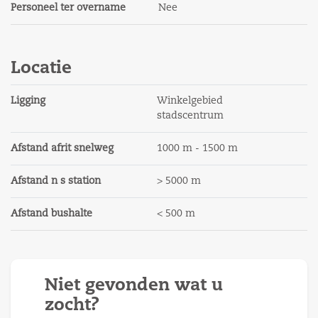
Het gebouw is voorzien van dakisolatie, muurisolatie,
Personeel ter overname
Nee
vloerisolatie en HR++ isolerende beglazing.
Bestemming
Locatie
Detailhandel, kantoor, praktijk. maatschappelijke
doeleinden enz. Een andere bestemming is
Ligging
Winkelgebied
bespreekbaar.
stadscentrum
Het bestemmingsplan is bij ons kantoor op te vragen.
Afstand afrit snelweg
1000 m - 1500 m
Huurcondities:
De huur inclusief BTW en dient te worden voldaan
Afstand n s station
> 5000 m
bij vooruitbetaling per maand.
Afstand bushalte
< 500 m
Huurperiode
Bij voorkeur 5 jaar, onder voorwaarden vanaf 2 jaar
bespreekbaar.
Niet gevonden wat u
Huurprijsaanpassing
zocht?
De huurprijs zal jaarlijks, voor het eerst één jaar na