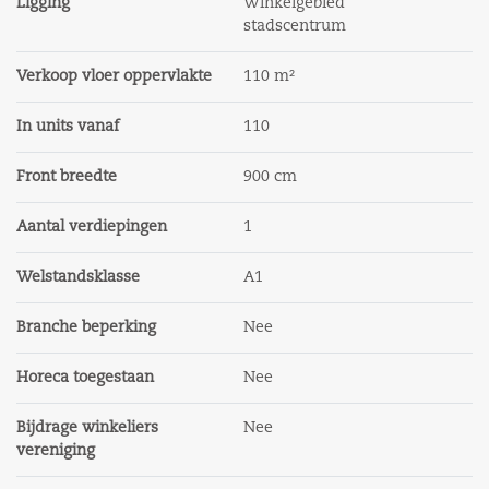
bestemming bespreekbaar afhankelijk van de
Ligging
Winkelgebied
stadscentrum
afmeting.
Verkoop vloer oppervlakte
110 m²
Mogelijkheden genoeg voor deze praktische,
sfeervolle en vooral goed gelegen bedrijfsruimte.
In units vanaf
110
Huidige voorzieningen:
Front breedte
900 cm
In basis wordt het object casco opgeleverd met
momenteel de huidige voorzieningen aanwezig:
Aantal verdiepingen
1
- ruwe geïsoleerde betonvloer;
- spouwmuurisolatie, HR++ isolerende beglazing en
Welstandsklasse
A1
dakisolatie;
- kozijnen uitgevoerd in hardhouten afgeschilderde
Branche beperking
Nee
kozijnen vv. diverse deuren;
- locatie casco meterkast voorbereid;
Horeca toegestaan
Nee
- toilet;
- pantry.
Bijdrage winkeliers
Nee
vereniging
Isolatie