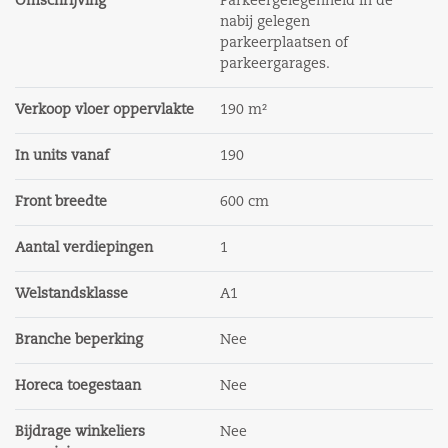
Omschrijving
Parkeergelegenheid in de
model), aangevuld met bepalingen van verhuurder
nabij gelegen
parkeerplaatsen of
Omzetbelasting
parkeergarages.
Verhuurder wenst te opteren voor BTW belaste huur.
Verkoop vloer oppervlakte
190 m²
Zekerheidsstelling
Een waarborgsom ter grootte van een bruto
In units vanaf
190
betalingsverplichting van 3 maanden.
Front breedte
600 cm
Energielabel
Label A en is geldig tot 8-12-2030
Aantal verdiepingen
1
Opleveringsniveau
Welstandsklasse
A1
Het gehuurde wordt opgeleverd in die staat waarin
Branche beperking
Nee
het gehuurde zich per de ingangsdatum van het
huurcontract bevindt.
Horeca toegestaan
Nee
Huurbetaling
Bijdrage winkeliers
Nee
De huurpenningen dienen te worden voldaan bij