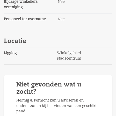
Bijdrage winkeliers
Nee
Energielabel
vereniging
Energielabel C (Geldig tot 29-08-2028).
Personeel ter overname
Nee
Bouwjaar
1950
Locatie
Huurtermijn
Verhuurder prefereert een minimale huurtermijn
Ligging
Winkelgebied
vanaf 24 maanden.
stadscentrum
Oplevering
In overleg.
Niet gevonden wat u
Opleveringsniveau
zocht?
Het pand zal leeg en ontruimd worden opgeleverd.
Helmig & Fermont kan u adviseren en
Huurbetaling
ondersteunen bij het vinden van een geschikt
pand.
Per maand vooruit door middel van automatische