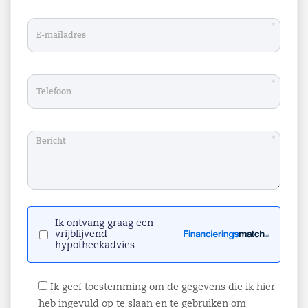
Al het bovenstaande betreft informatie omtrent de
verhuur van "Kaaistraat 25a te Steenbergen". De
*
informatie is met zorg samengesteld, maar voor de
juistheid ervan kan door Helmig & Fermont
Bedrijfsonroerendgoed geen aansprakelijkheid
worden aanvaard, noch aan de vermelde gegevens
*
enig recht worden ontleend. Nadrukkelijk is vermeld
dat deze informatieverstrekking niet als aanbieding
of offerte mag worden beschouwd.
*
Voor nadere informatie en/of bezichtiging kunt u
contact opnemen met:
Helmig & Fermont Bedrijfsonroerendgoed
Arnoldus Asselbergstraat 25
Ik ontvang graag een
4611 CL Bergen op Zoom
vrijblijvend
hypotheekadvies
0164 -796009
Info@helmig-fermont.nl
Ik geef toestemming om de gegevens die ik hier
www.helmig-fermont.nl
heb ingevuld op te slaan en te gebruiken om