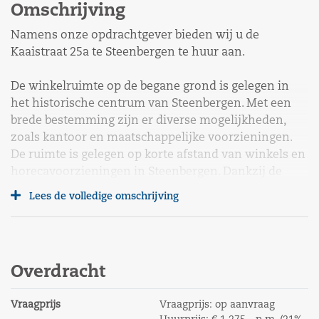
Omschrijving
Namens onze opdrachtgever bieden wij u de
Kaaistraat 25a te Steenbergen te huur aan.
De winkelruimte op de begane grond is gelegen in
het historische centrum van Steenbergen. Met een
brede bestemming zijn er diverse mogelijkheden,
zoals kantoor en maatschappelijke voorzieningen.
De ruimte is gelegen op korte afstand van winkels en
horecavoorzieningen in Steenbergen. Dankzij de
centrale ligging en goede bereikbaarheid is dit object
Lees de volledige omschrijving
geschikt voor uiteenlopende gebruiksdoeleinden.
Oppervlakte
De totale oppervlakte betreft ca. 125 m² VVO.
Overdracht
Voorzieningen
Vraagprijs
Vraagprijs:
op aanvraag